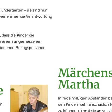
Kindergarten – sie sind nun
bernehmen sie Verantwortung
 dass die Kinder die
 in einem angemessenen
schiedenen Bezugspersonen
Märchens
Martha
e
In regelmäßigen Abständen be
rn
den Kindern sehr anschaulich 
.
zu können, nimmt sie an versc